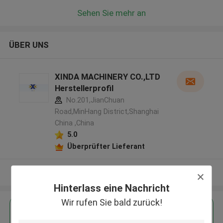
Sehen Sie mehr an
ÜBER UNS
XINDA MACHINERY CO.,LTD
Herstellerprofil
No.201,JianChuan
Road,MinHang District,Shanghai
China ,China
5.0
Überprüfter Lieferant
Sehen Sie mehr an
Hinterlass eine Nachricht
Wir rufen Sie bald zurück!
Erhalten Sie den besten Preis für