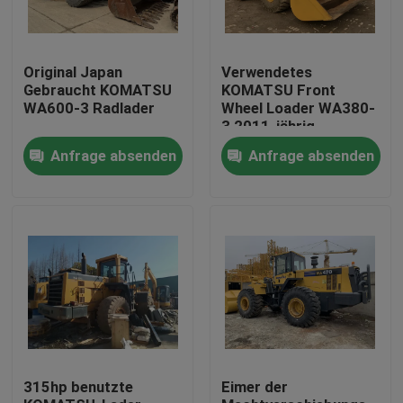
Original Japan
Verwendetes
Gebraucht KOMATSU
KOMATSU Front
WA600-3 Radlader
Wheel Loader WA380-
3 2011-jährig
Anfrage absenden
Anfrage absenden
Haus
Produkte
315hp benutzte
Eimer der
Über uns