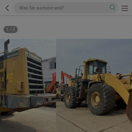
1
/
2