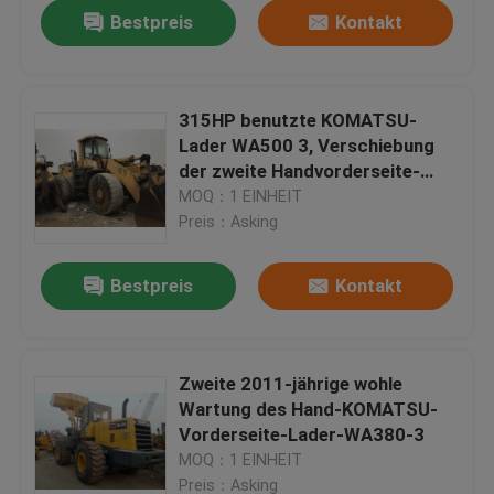
Bestpreis
Kontakt
315HP benutzte KOMATSU-
Lader WA500 3, Verschiebung
der zweite Handvorderseite-
Lader-15.2L
MOQ：1 EINHEIT
Preis：Asking
Bestpreis
Kontakt
Haus
Zweite 2011-jährige wohle
Wartung des Hand-KOMATSU-
Produkte
Vorderseite-Lader-WA380-3
MOQ：1 EINHEIT
Über uns
Preis：Asking