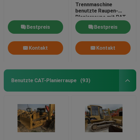
Trennmaschine
benutzte Raupen-
Planierraupe mit PAT-
Blatt-beiliegender
Bestpreis
Bestpreis
Kabine D3C
Kontakt
Kontakt
Benutzte CAT-Planierraupe
(93)