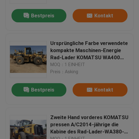
Bestpreis
Kontakt
Fabrik-Ausflug
Qualitätskontrolle
Ursprüngliche Farbe verwendete
kompakte Maschinen-Energie
Treten Sie mit uns in Verbindung
Rad-Lader KOMATSU WA400
197HP
MOQ：1 EINHEIT
Preis：Asking
Fordern Sie ein Zitat
Bestpreis
Kontakt
Company News
benutzte Raupenplanierraupe
Zweite Hand vorderes KOMATSU
pressen A/C2014-jährige die
Kabine des Rad-Lader-WA380-6
Benutzte CAT-Planierraupe
zusammen
MOQ：1 EINHEIT