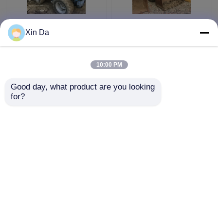
Benutzter Rädchen-
Handrad-Lader 938F
Xin Da
Lader TCM 806
Caterpillars zweite
benutzte bewertete
Seriennummer des
Last 900kg CAT-Lader
Motors CAT 3116
10:00 PM
8SM00761
Bestpreis
Bestpreis
Good day, what product are you looking 
for?
Kontakt
Kontakt
Sehen Sie mehr an
Startseite
Über uns
Kontakt
Desktop Site
Sitemap
Privacy Policy