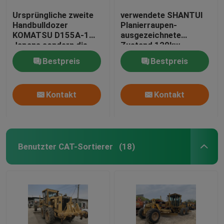
Ursprüngliche zweite
verwendete SHANTUI
Handbulldozer
Planierraupen-
KOMATSU D155A-1
ausgezeichnete
Japans sondern die
Zustand 120kw
1990-jährige
Maschine 5262 * 4150
Bestpreis
Bestpreis
Trennmaschine aus
* 3074mm
Kontakt
Kontakt
Benutzter CAT-Sortierer
(18)