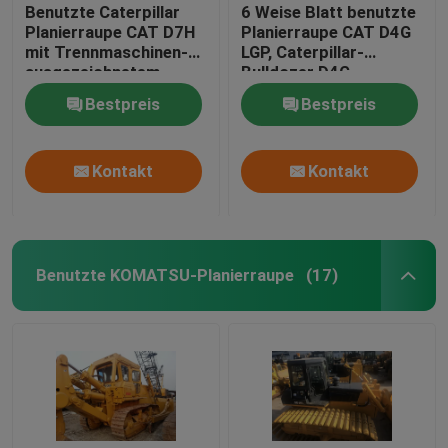
Benutzte Caterpillar
6 Weise Blatt benutzte
Planierraupe CAT D7H
Planierraupe CAT D4G
mit Trennmaschinen-
LGP, Caterpillar-
ausgezeichnetem
Bulldozer D4G
Fahrgestell
Maschine CAT 3046
Bestpreis
Bestpreis
Kontakt
Kontakt
Benutzte KOMATSU-Planierraupe
(17)