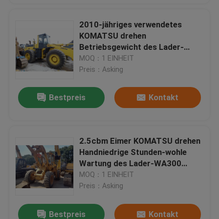
2010-jähriges verwendetes
KOMATSU drehen
Betriebsgewicht des Lader-
WA470-3 4.2cbm des Eimer-
MOQ：1 EINHEIT
21610kg
Preis：Asking
Bestpreis
Kontakt
2.5cbm Eimer KOMATSU drehen
Handniedrige Stunden-wohle
Wartung des Lader-WA300
zweites
MOQ：1 EINHEIT
Preis：Asking
Bestpreis
Kontakt