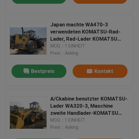
Japan machte WA470-3
verwendeten KOMATSU-Rad-
Lader, Rad-Lader KOMATSU
WA470
MOQ：1 EINHEIT
Preis：Asking
Bestpreis
Kontakt
A/Ckabine benutzter KOMATSU-
Lader WA320-3, Maschine
zweite Handlader-KOMATSU
S6D108
MOQ：1 EINHEIT
Preis：Asking