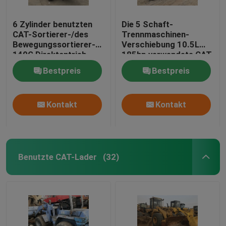
6 Zylinder benutzten
Die 5 Schaft-
CAT-Sortierer-/des
Trennmaschinen-
Bewegungssortierer-
Verschiebung 10.5L
140G Direktantrieb-
185hp verwendete CAT
Machtverschiebungs-
Grader
Bestpreis
Bestpreis
Getriebe
Kontakt
Kontakt
Benutzte CAT-Lader
(32)