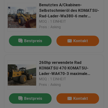
Benutztes A/Ckabinen-
Selbstschmieröl des KOMATSU-
Rad-Lader-Wa380-6 mehr
Einheiten auf Lager
MOQ：1 EINHEIT
Preis：Asking
Bestpreis
Kontakt
260hp verwendete Rad
KOMATSU 470 KOMATSU-
Lader-WA470-3 maximale
Rückgeschwindigkeit Lader-
MOQ：1 EINHEIT
32.7km/H
Preis：Asking
Bestpreis
Kontakt