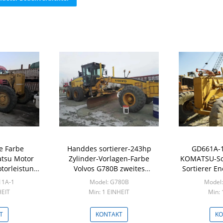
e Farbe
Handdes sortierer-243hp
GD661A-1
tsu Motor
Zylinder-Vorlagen-Farbe
KOMATSU-Sor
torleistung
Volvos G780B zweites
Sortierer E
GD511A-1
Maschinen-der Energie-6
S6D105 Ma
11A-1
Model: G780B
Model
HEIT
Min: 1 EINHEIT
Min: 
T
KONTAKT
KO