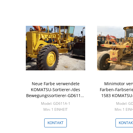
Neue Farbe verwendete
Minimotor ve
KOMATSU-Sortierer-/des
Farben-Farbser
Bewegungssortierer-GD611A-
1583 KOMATSU-S
1 wohle Wartung
GD22 ursprü
Model: GD611A-1
Model: G
Min: 1 EINHEIT
Min: 1 EIN
KONTAKT
KONTAK