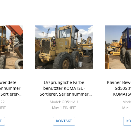
rwendete
Ursprüngliche Farbe
Kleiner Bew
iennummer
benutzter KOMATSU-
Gd505 z
ortierer-
Sortierer, Seriennummer
KOMATSU
ngliche
10515 Bewegungssortierer-
Wa
D22
Model: GD511A-1
Mode
KOMATSU GD511A 1
HEIT
Min: 1 EINHEIT
Min: 
T
KONTAKT
KO