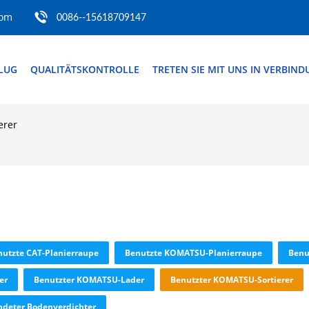
com
0086--15618709147
FLUG
QUALITÄTSKONTROLLE
TRETEN SIE MIT UNS IN VERBIN
erer
nutzte CAT-Planierraupe
Benutzte KOMATSU-Planierraupe
Benu
er
Benutzter KOMATSU-Lader
Benutzter KOMATSU-Sortierer
deter Bodenverdichter