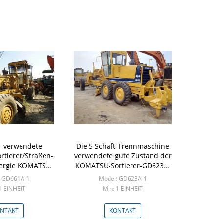
 verwendete
Die 5 Schaft-Trennmaschine
tierer/Straßen-
verwendete gute Zustand der
nergie KOMATSU
KOMATSU-Sortierer-GD623A-
schinen-179HP
1 KOMATSU 6D125
: GD661A-1
Model: GD623A-1
Maschinen-155HP
1 EINHEIT
Min: 1 EINHEIT
NTAKT
KONTAKT