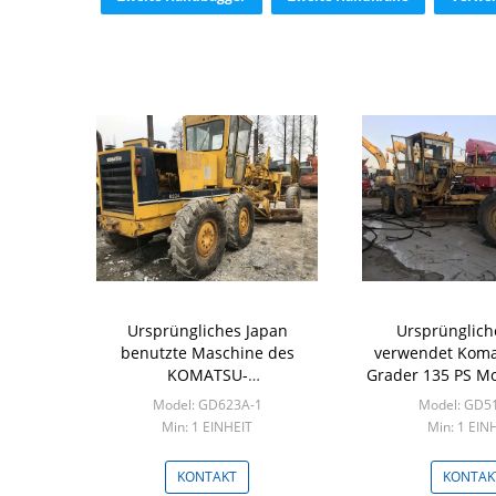
Ursprüngliches Japan
Ursprünglich
benutzte Maschine des
verwendet Koma
KOMATSU-
Grader 135 PS Mo
Bewegungssortierer-GD623A-
4.9L Hubraum 
Model: GD623A-1
Model: GD5
1 KOMATSU 6D125
Min: 1 EINHEIT
Min: 1 EIN
KONTAKT
KONTAK