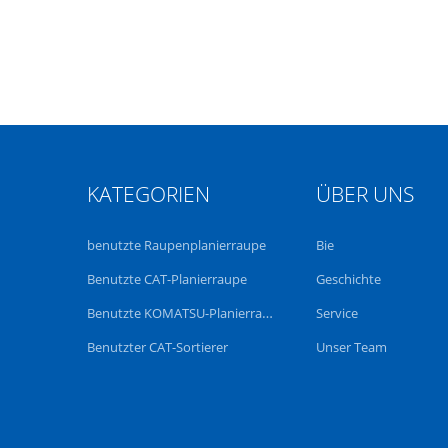
KATEGORIEN
ÜBER UNS
benutzte Raupenplanierraupe
Bie
Benutzte CAT-Planierraupe
Geschichte
Benutzte KOMATSU-Planierraupe
Service
Benutzter CAT-Sortierer
Unser Team