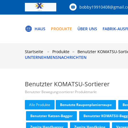
bobby19910408@gmail.
HAUS
PRODUKTE
ÜBER UNS
FABRIK-AUS
Startseite
Produkte
Benutzter KOMATSU-Sorti
UNTERNEHMENSNACHRICHTEN
Benutzter KOMATSU-Sortierer
Benutzter Bewegungssortierer Produktmarkt
Alle Produkte
Benutzte Raupenplanierraupe
Be
Benutzter Katzen-Bagger
Benutzter KOMATSU-Bagg
Zweite Handbagger
Zweite Handkräne
Verwen