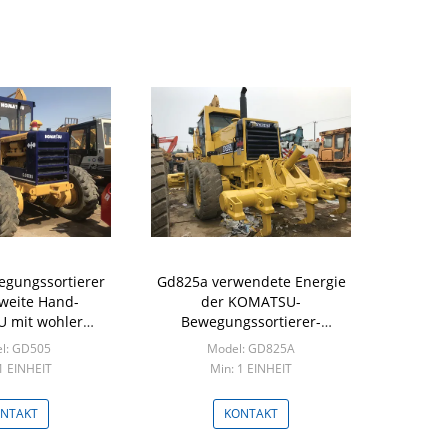
egungssortierer
Gd825a verwendete Energie
weite Hand-
der KOMATSU-
 mit wohler
Bewegungssortierer-
rtung
Trennmaschinen-verfügbare
l: GD505
Model: GD825A
Maschinen-280hp
1 EINHEIT
Min: 1 EINHEIT
NTAKT
KONTAKT