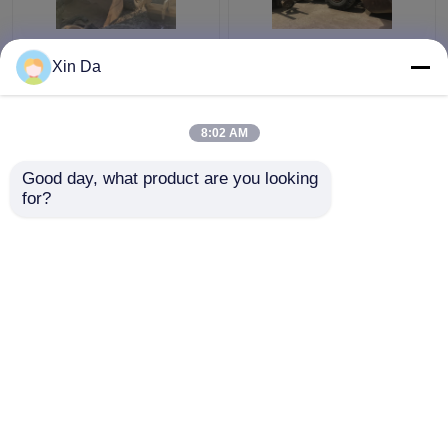
Vordere der Katzen-
Japan-Vorlage
Xin Da
966 Verschiebungs-
benutzte CAT-Lader
gute Zustand Rad-
966F Zylinder CAT
Lader-ursprüngliche
3306 Maschinen-
8:02 AM
der Farbe10.5l
220HP 6
Bestpreis
Bestpreis
Good day, what product are you looking 
for?
Kontakt
Kontakt
Sehen Sie mehr an
Startseite
Über uns
Kontakt
Desktop Site
Sitemap
Privacy Policy