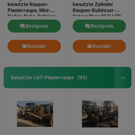
benutzte Raupen-
benutzte Zylinder
Planierraupe, Mini-
Raupen-Bulldozer-
Rollen-Bahn-Rahmen
Caterpillars D5C LGP
Mitsubishis BD2G
3046 Maschinen-88hp
Bestpreis
Bestpreis
Bulldozer-5
6
Kontakt
Kontakt
Benutzte CAT-Planierraupe
(93)