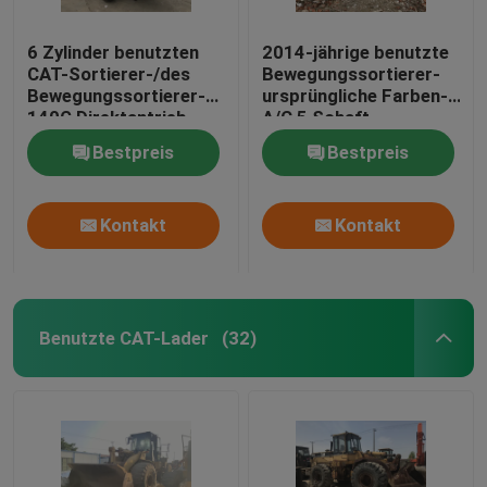
6 Zylinder benutzten
2014-jährige benutzte
CAT-Sortierer-/des
Bewegungssortierer-
Bewegungssortierer-
ursprüngliche Farben-
140G Direktantrieb-
A/C 5 Schaft-
Machtverschiebungs-
Trennmaschine der
Bestpreis
Bestpreis
Getriebe
Katzen-140k
Kontakt
Kontakt
Benutzte CAT-Lader
(32)