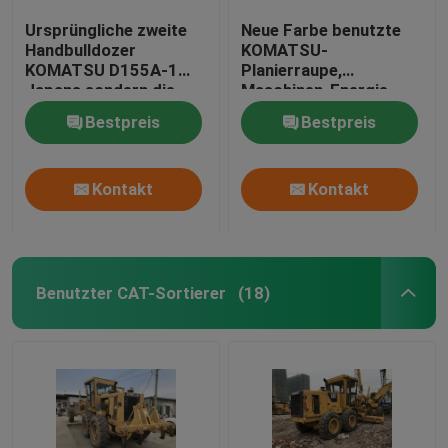
Ursprüngliche zweite
Neue Farbe benutzte
Handbulldozer
KOMATSU-
KOMATSU D155A-1
Planierraupe,
Japans sondern die
Maschinen-Energie
1990-jährige
Bulldozer-KOMATSU
Bestpreis
Bestpreis
Trennmaschine aus
D85A-21 228hp
Kontakt
Kontakt
Benutzter CAT-Sortierer
(18)