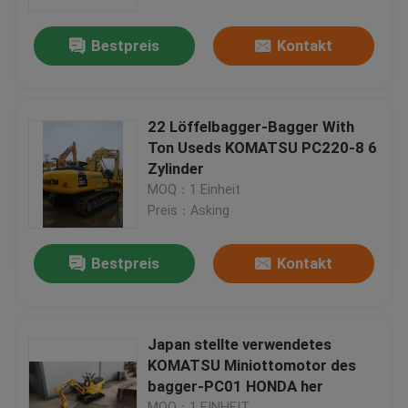
Bestpreis
Kontakt
Fabrik-Ausflug
Qualitätskontrolle
22 Löffelbagger-Bagger With
Ton Useds KOMATSU PC220-8 6
Treten Sie mit uns in Verbindung
Zylinder
MOQ：1 Einheit
Preis：Asking
Fordern Sie ein Zitat
Bestpreis
Kontakt
Company News
benutzte Raupenplanierraupe
Japan stellte verwendetes
KOMATSU Miniottomotor des
bagger-PC01 HONDA her
Benutzte CAT-Planierraupe
MOQ：1 EINHEIT