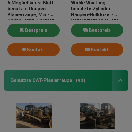
6 Möglichkeits-Blatt
Wohle Wartung
benutzte Raupen-
benutzte Zylinder
Benutzter Baggerlader
Planierraupe, Mini-
Raupen-Bulldozer-
Rollen-Bahn-Rahmen
Caterpillars D5C LGP
Mitsubishis BD2G
3046 Maschinen-88hp
Bestpreis
Bestpreis
Bulldozer-5
6
zweite Handgabelstapler
Kontakt
Kontakt
zweite Handbagger
zweite Handkräne
Benutzte CAT-Planierraupe
(93)
Verwendeter Bodenverdichter