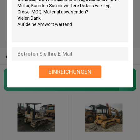
Benutzte KOMATSU-Planierraupe
Benutzter CAT-Sortierer
Benutzte CAT-Lader
ANDERE KATEGORIEN AUS UNS
EINREICHUNGEN
Benutzter Katzen-Bagger
benutzte Raupenplanierraupe
(45)
benutzter KOMATSU-Bagger
Benutzter KOMATSU-Lader
Benutzter KOMATSU-Sortierer