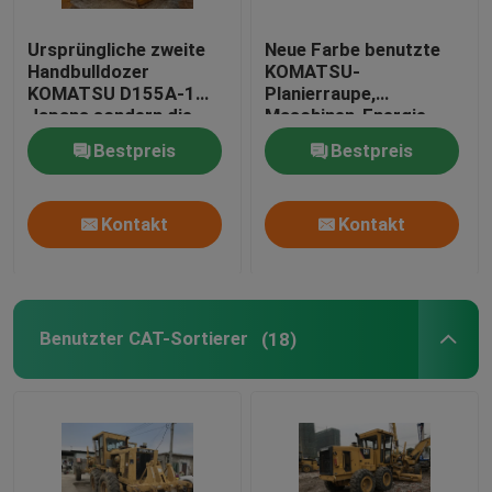
Ursprüngliche zweite
Neue Farbe benutzte
Handbulldozer
KOMATSU-
KOMATSU D155A-1
Planierraupe,
Japans sondern die
Maschinen-Energie
1990-jährige
Bulldozer-KOMATSU
Bestpreis
Bestpreis
Trennmaschine aus
D85A-21 228hp
Kontakt
Kontakt
Benutzter CAT-Sortierer
(18)