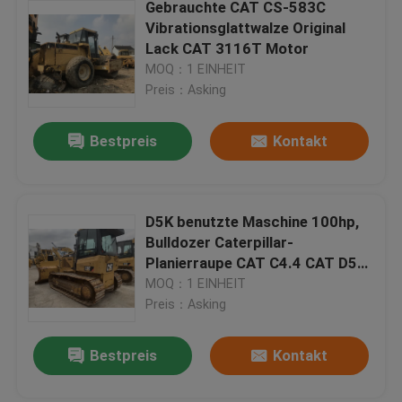
Gebrauchte CAT CS-583C
Vibrationsglattwalze Original
Lack CAT 3116T Motor
MOQ：1 EINHEIT
Preis：Asking
Bestpreis
Kontakt
D5K benutzte Maschine 100hp,
Bulldozer Caterpillar-
Planierraupe CAT C4.4 CAT D5K
LPG
MOQ：1 EINHEIT
Preis：Asking
Bestpreis
Kontakt