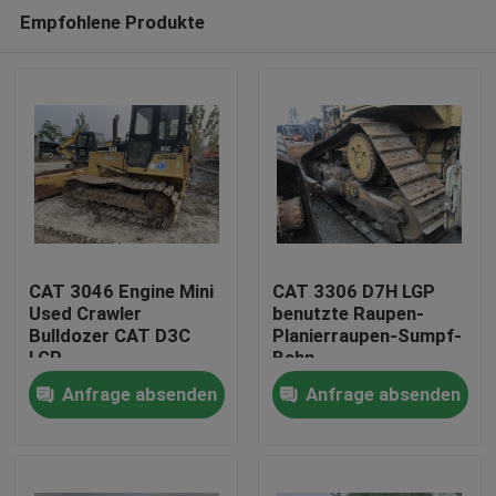
Empfohlene Produkte
CAT 3046 Engine Mini
CAT 3306 D7H LGP
Used Crawler
benutzte Raupen-
Bulldozer CAT D3C
Planierraupen-Sumpf-
Haus
LGP
Bahn
Anfrage absenden
Anfrage absenden
Produkte
Über uns