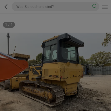
1
/
1