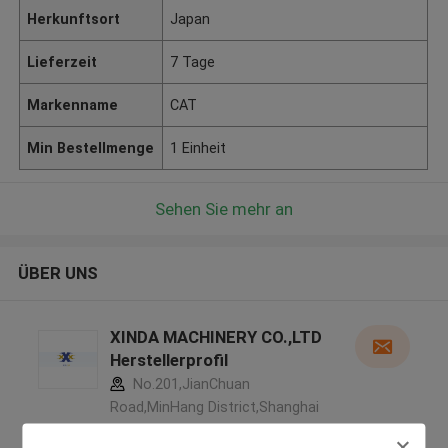
Herkunftsort
Japan
Lieferzeit
7 Tage
Markenname
CAT
Min Bestellmenge
1 Einheit
Sehen Sie mehr an
ÜBER UNS
XINDA MACHINERY CO.,LTD
Herstellerprofil
No.201,JianChuan
Road,MinHang District,Shanghai
China ,China