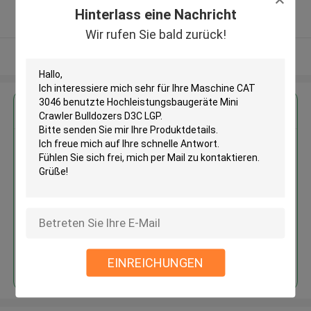
5.0
Hinterlass eine Nachricht
Überprüfter Lieferant
Wir rufen Sie bald zurück!
Sehen Sie mehr an
Erhalten Sie den besten Preis für
Maschine CAT 3046 benutzte
Hochleistungsbaugeräte Mini
Crawler Bulldozers D3C LGP
Fortsetzen
EINREICHUNGEN