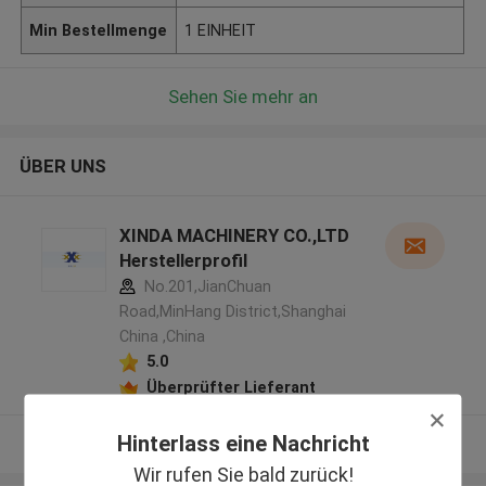
Min Bestellmenge
1 EINHEIT
Sehen Sie mehr an
ÜBER UNS
XINDA MACHINERY CO.,LTD
Herstellerprofil
No.201,JianChuan
Road,MinHang District,Shanghai
China ,China
5.0
Überprüfter Lieferant
Hinterlass eine Nachricht
Sehen Sie mehr an
Wir rufen Sie bald zurück!