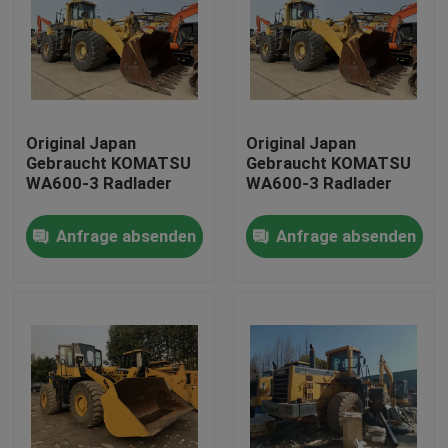
Original Japan
Original Japan
Gebraucht KOMATSU
Gebraucht KOMATSU
WA600-3 Radlader
WA600-3 Radlader
Anfrage absenden
Anfrage absenden
Haus
Produkte
Über uns