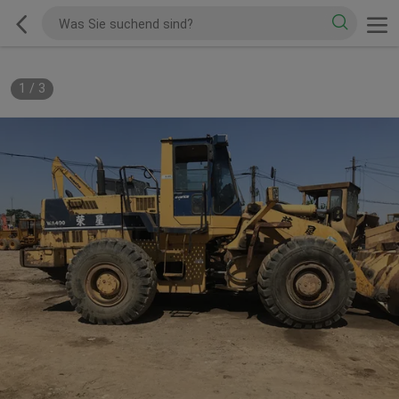
1
/
3