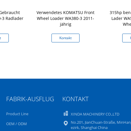
 Gebraucht
Verwendetes KOMATSU Front
315hp ben
3 Radlader
Wheel Loader WA380-3 2011-
Lader WA5
jährig
Whe
t
Kontakt
FABRIK-AUSFLUG
KONTAKT
Product Line
XINDA MACHINERY CO.,LTD
No.201, JianChuan-Straße, MinHan
OEM / ODM
ezirk, Shanghai China