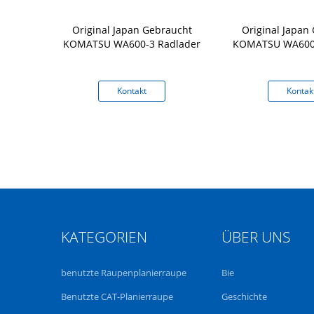
er der
Original Japan Gebraucht
Original Japan
s-6 260HP
KOMATSU WA600-3 Radlader
KOMATSU WA600-
ATSU-Lader
kt
Kontakt
Kontak
KATEGORIEN
ÜBER UNS
benutzte Raupenplanierraupe
Bie
Benutzte CAT-Planierraupe
Geschichte