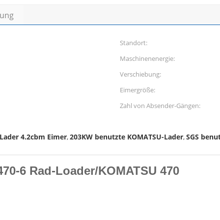
bung
Standort:
Maschinenenergie:
Verschiebung:
Eimergröße:
Zahl von Absender-Gängen:
Lader 4.2cbm Eimer
203KW benutzte KOMATSU-Lader
SGS benu
,
,
470-6 Rad-Loader/KOMATSU 470