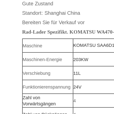
Gute Zustand
Standort: Shanghai China
Bereiten Sie für Verkauf vor
Rad-Lader Spezifikt. KOMATSU WA470
KOMATSU SAA6D1
Maschine
Maschinen-Energie
203KW
Verschiebung
11L
Funktionierenspannung
24V
Zahl von
4
Vorwärtsgängen