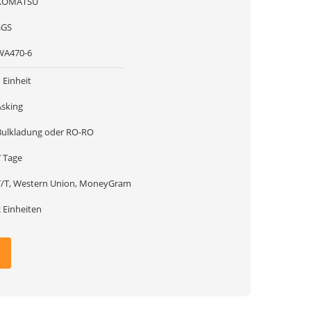
KOMATSU
SGS
WA470-6
 Einheit
Asking
Bulkladung oder RO-RO
7 Tage
T/T, Western Union, MoneyGram
 Einheiten