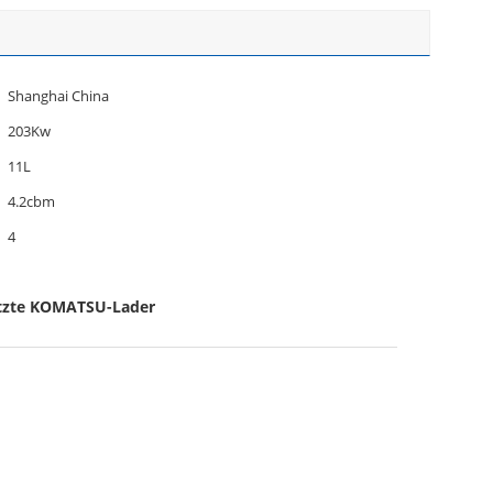
Shanghai China
203Kw
11L
4.2cbm
4
tzte KOMATSU-Lader