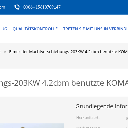
com
0086--15618709147
FLUG
QUALITÄTSKONTROLLE
TRETEN SIE MIT UNS IN VERBIN
r
Eimer der Machtverschiebungs-203KW 4.2cbm benutzte KO
ungs-203KW 4.2cbm benutzte KOM
Grundlegende Info
Herkunftsort: