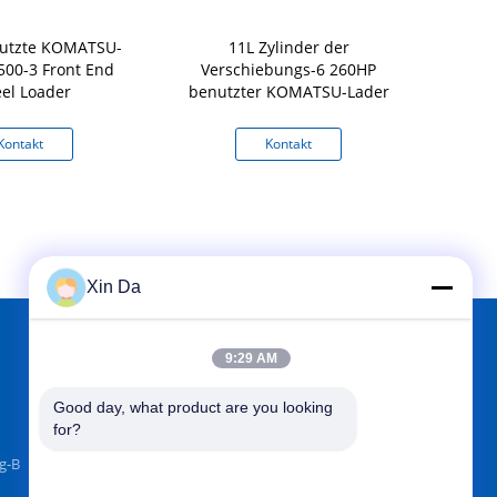
utzte KOMATSU-
11L Zylinder der
Original J
00-3 Front End
Verschiebungs-6 260HP
KOMATSU WA
el Loader
benutzter KOMATSU-Lader
Kontakt
Kontakt
K
Xin Da
9:29 AM
FINDEN SIE UNS AUF
Good day, what product are you looking 
for?
g-B