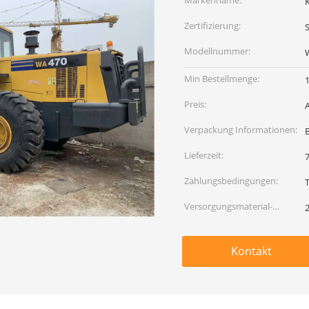
Markenname:
Zertifizierung:
Modellnummer:
Min Bestellmenge:
1
Preis:
Verpackung Informationen:
Lieferzeit:
Zahlungsbedingungen:
Versorgungsmaterial-
2
Fähigkeit:
Kontakt