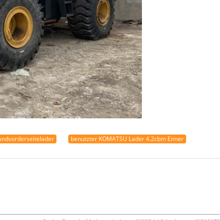
andvorderseitelader
benutzter KOMATSU Lader 4.2cbm Eimer