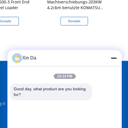
00-3 Front End
Machtverschiebungs-203KW
KOMATSU WA
el Loader
4.2cbm benutzte KOMATSU-
Lader WA470-6
Kontakt
Kontakt
K
Xin Da
10:34 PM
FINDEN SIE UNS AUF
Good day, what product are you looking 
for?
g-B
Senden Sie