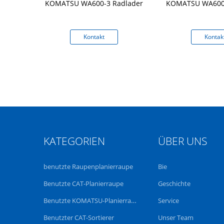
bungs-203KW
KOMATSU WA600-3 Radlader
KOMATSU WA600-
te KOMATSU-
470-6
kt
Kontakt
Kontak
KATEGORIEN
ÜBER UNS
benutzte Raupenplanierraupe
Bie
Benutzte CAT-Planierraupe
Geschichte
Benutzte KOMATSU-Planierraupe
Service
Benutzter CAT-Sortierer
Unser Team