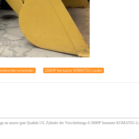
andvorderseitelader
260HP benutzte KOMATSU-Lader