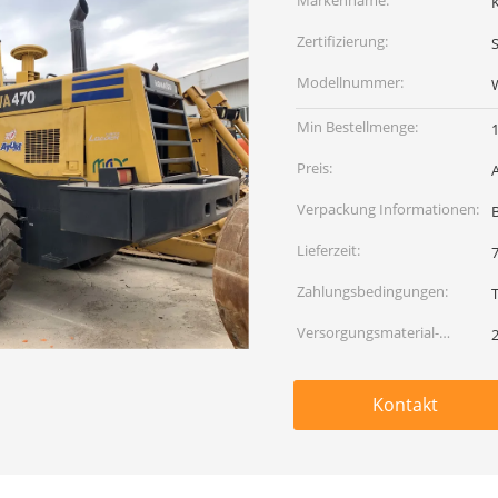
Markenname:
Zertifizierung:
Modellnummer:
Min Bestellmenge:
1
Preis:
Verpackung Informationen:
Lieferzeit:
Zahlungsbedingungen:
Versorgungsmaterial-
2
Fähigkeit:
Kontakt