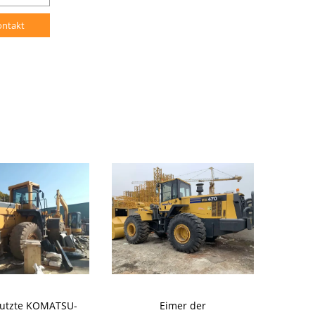
ontakt
utzte KOMATSU-
Eimer der
Original J