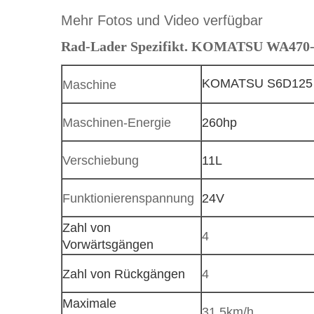
Mehr Fotos und Video verfügbar
Rad-Lader Spezifikt. KOMATSU WA470
KOMATSU S6D125
Maschine
Maschinen-Energie
260hp
Verschiebung
11L
Funktionierenspannung
24V
Zahl von
4
Vorwärtsgängen
Zahl von Rückgängen
4
Maximale
31.5km/h