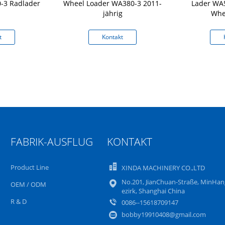
3 Radlader
Wheel Loader WA380-3 2011-
Lader WA5
jährig
Whe
t
Kontakt
FABRIK-AUSFLUG
KONTAKT
Product Line
XINDA MACHINERY CO.,LTD
No.201, JianChuan-Straße, MinHan
OEM / ODM
ezirk, Shanghai China
R & D
0086--15618709147
bobby19910408@gmail.com