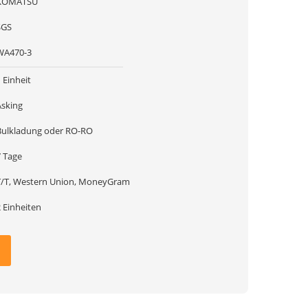
KOMATSU
SGS
WA470-3
 Einheit
Asking
Bulkladung oder RO-RO
7 Tage
T/T, Western Union, MoneyGram
 Einheiten