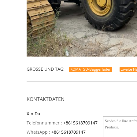
GRÖSSE UND TAG:
KOMATSU-Baggerlader
zweite H
KONTAKTDATEN
Xin Da
Telefonnummer :
+8615618709147
WhatsApp :
+
8615618709147