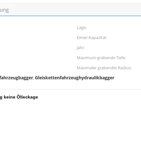
bung
Lage:
Eimer-Kapazität:
Jahr:
Maximum-grabende Tiefe:
Maximaler grabender Radius:
nfahrzeugbagger
Gleiskettenfahrzeughydraulikbagger
,
g keine Ölleckage