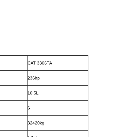
CAT 3306TA
236hp
10.5L
6
32420kg