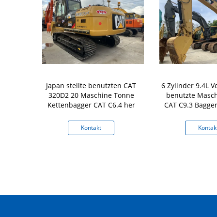
Verschiebung
Japan stellte benutzten CAT
6 Zylinder 9.4L 
T Excavator
320D2 20 Maschine Tonne
benutzte Masc
p
Kettenbagger CAT C6.4 her
CAT C9.3 Bagge
336
kt
Kontakt
Kontak