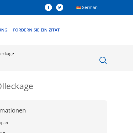
German
DUNG
FORDERN SIE EIN ZITAT
leckage
Ölleckage
rmationen
Japan