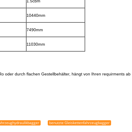
1.5cbm
10440mm
7490mm
11030mm
o oder durch flachen Gestellbehälter, hängt von Ihren requirments ab
fahrzeughydraulikbagger
benutzte Gleiskettenfahrzeugbagger