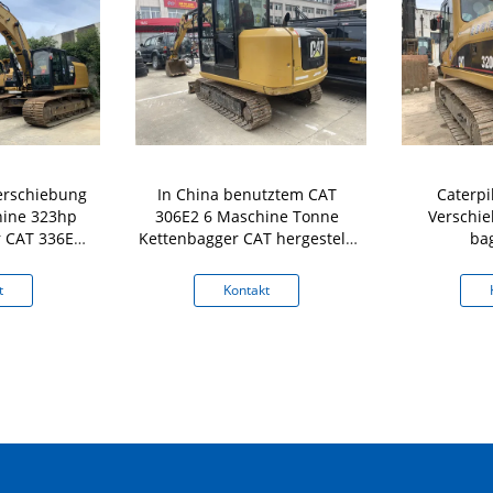
Verschiebung
In China benutztem CAT
Caterpi
hine 323hp
306E2 6 Maschine Tonne
Verschi
r CAT 336EL
Kettenbagger CAT hergestellt
ba
C2.4
t
Kontakt