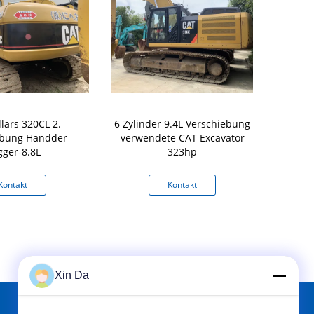
llars 320CL 2.
6 Zylinder 9.4L Verschiebung
Japan stell
ebung Handder
verwendete CAT Excavator
320D2 20 
gger-8.8L
323hp
Kettenbagg
Kontakt
Kontakt
K
Xin Da