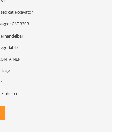
CAT
used cat excavator
Bagger CAT 330B
Verhandelbar
negotiable
CONTAINER
4 Tage
T/T
 Einheiten