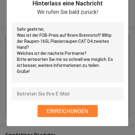
Hinterlass eine Nachricht
Überprüfter Lieferant
Wir rufen Sie bald zurück!
Sehen Sie mehr an
Erhalten Sie den besten Preis für
Brennstoff 88hp der Raupen-
165L Planierraupen CAT D4
zweites Hand
Fortsetzen
EINREICHUNGEN
Empfohlene Produkte