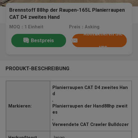
Brennstoff 88hp der Raupen-165L Planierraupen
CAT D4 zweites Hand
MOQ：1 Einheit
Preis：Asking
Kontaktieren Sie
Bestpreis
uns
PRODUKT-BESCHREIBUNG
Planierraupen CAT D4 zweites Han
d
,
Markieren:
Planierraupen der Hand88hp zweit
es
,
Verwendete CAT Crawler Bulldozer
Herkunftsort
Japan