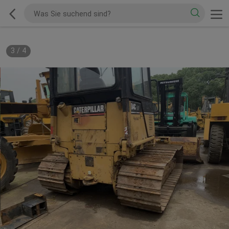
3
/
4