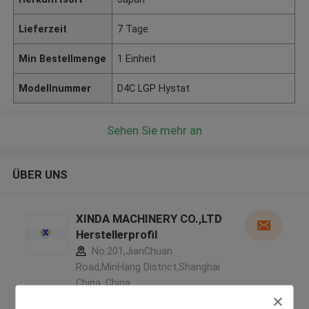
Lieferzeit
7 Tage
Min Bestellmenge
1 Einheit
Modellnummer
D4C LGP Hystat
Sehen Sie mehr an
ÜBER UNS
XINDA MACHINERY CO.,LTD
Herstellerprofil
No.201,JianChuan
Road,MinHang District,Shanghai
China ,China
5.0