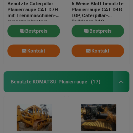
Benutzte Caterpillar
6 Weise Blatt benutzte
Planierraupe CAT D7H
Planierraupe CAT D4G
mit Trennmaschinen-
LGP, Caterpillar-
ausgezeichnetem
Bulldozer D4G
Fahrgestell
Maschine CAT 3046
Bestpreis
Bestpreis
Kontakt
Kontakt
Benutzte KOMATSU-Planierraupe
(17)