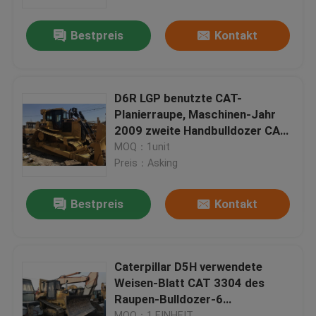
Bestpreis
Kontakt
Fabrik-Ausflug
Qualitätskontrolle
D6R LGP benutzte CAT-
Planierraupe, Maschinen-Jahr
Treten Sie mit uns in Verbindung
2009 zweite Handbulldozer CAT
C9
MOQ：1unit
Preis：Asking
Fordern Sie ein Zitat
Bestpreis
Kontakt
Company News
benutzte Raupenplanierraupe
Caterpillar D5H verwendete
Weisen-Blatt CAT 3304 des
Raupen-Bulldozer-6
Benutzte CAT-Planierraupe
Verschiebung Maschinen-7L
MOQ：1 EINHEIT