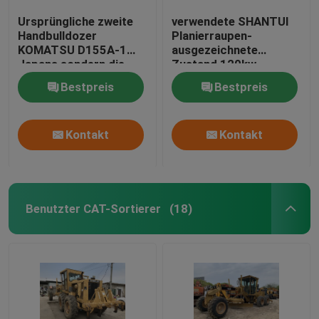
Ursprüngliche zweite
verwendete SHANTUI
Handbulldozer
Planierraupen-
KOMATSU D155A-1
ausgezeichnete
Japans sondern die
Zustand 120kw
1990-jährige
Maschine 5262 * 4150
Bestpreis
Bestpreis
Trennmaschine aus
* 3074mm
Kontakt
Kontakt
Benutzter CAT-Sortierer
(18)