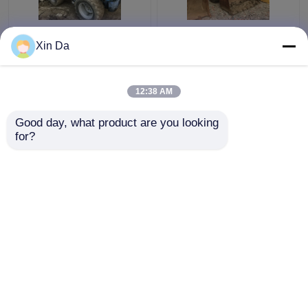
Benutzter Rädchen-
Handrad-Lader 938F
Xin Da
Lader TCM 806
Caterpillars zweite
benutzte bewertete
Seriennummer des
Last 900kg CAT-Lader
Motors CAT 3116
12:38 AM
8SM00761
Bestpreis
Bestpreis
Good day, what product are you looking 
for?
Kontakt
Kontakt
Sehen Sie mehr an
Startseite
Über uns
Kontakt
Desktop Site
Sitemap
Privacy Policy