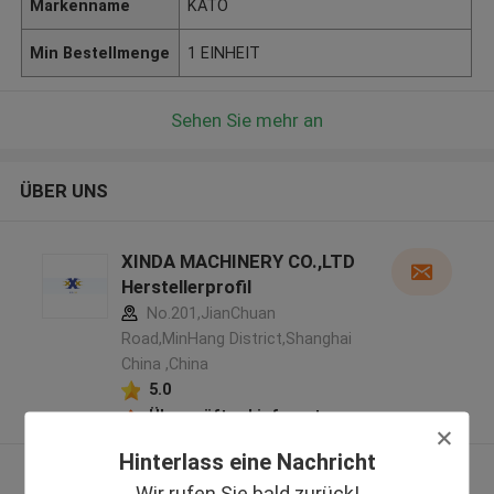
Markenname
KATO
Min Bestellmenge
1 EINHEIT
Sehen Sie mehr an
ÜBER UNS
XINDA MACHINERY CO.,LTD
Herstellerprofil
No.201,JianChuan
Road,MinHang District,Shanghai
China ,China
5.0
Überprüfter Lieferant
Hinterlass eine Nachricht
Sehen Sie mehr an
Wir rufen Sie bald zurück!