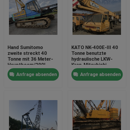
Hand Sumitomo
KATO NK-400E-III 40
zweite streckt 40
Tonne benutzte
Tonne mit 36 Meter-
hydraulische LKW-
Hauptboom/290L
Kran-Mitsubishi-
Kraftstofftank
Fördermaschine K354
Anfrage absenden
Anfrage absenden
Haus
Produkte
Über uns