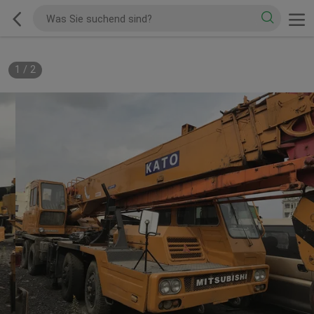
1
/
2