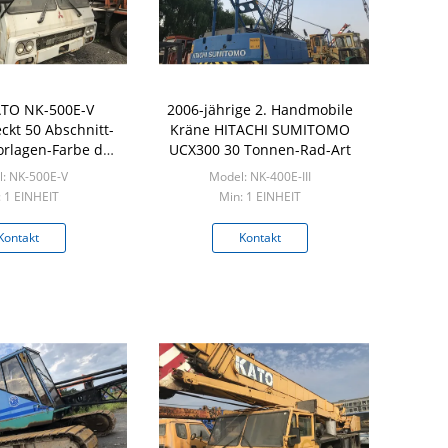
TO NK-500E-V
2006-jährige 2. Handmobile
eckt 50 Abschnitt-
Kräne HITACHI SUMITOMO
rlagen-Farbe der
UCX300 30 Tonnen-Rad-Art
onnen-5
: NK-500E-V
Model: NK-400E-III
: 1 EINHEIT
Min: 1 EINHEIT
Kontakt
Kontakt