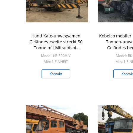
Hand Kato-unwegsamen
Kobelco mobiler 
Geländes zweite streckt 50
Tonnen-unw
Tonne mit Mitsubishi-
Geländes be
Maschine 270hp
Abschnitt-Boom-
Model: KR-500H-V
Model: RK
Maschi
Min: 1 EINHEIT
Min: 1 EIN
Kontakt
Kontak