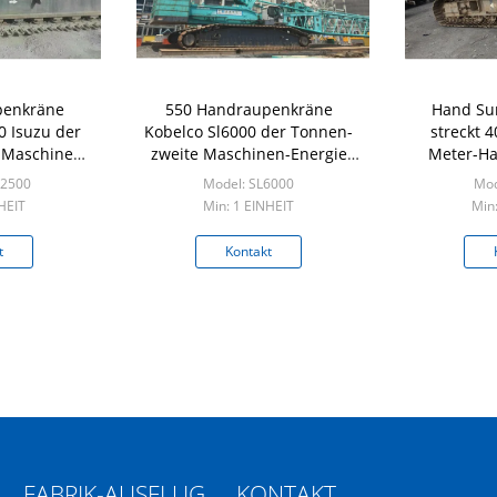
penkräne
550 Handraupenkräne
Hand Su
0 Isuzu der
Kobelco Sl6000 der Tonnen-
streckt 
 Maschine
zweite Maschinen-Energie
Meter-H
rig
320kw
Kraf
E2500
Model: SL6000
Mod
HEIT
Min: 1 EINHEIT
Min
t
Kontakt
FABRIK-AUSFLUG
KONTAKT