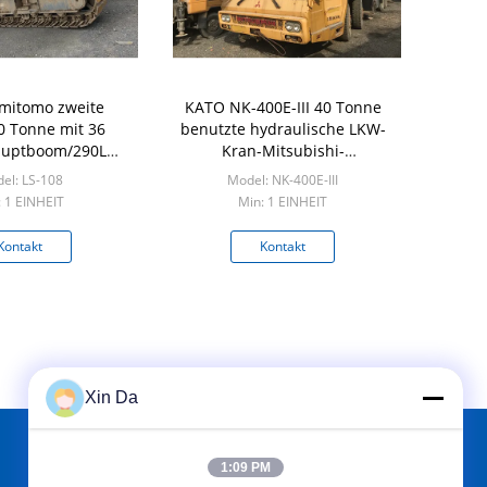
mitomo zweite
KATO NK-400E-III 40 Tonne
40 Tonne mit 36
benutzte hydraulische LKW-
auptboom/290L
Kran-Mitsubishi-
tstofftank
Fördermaschine K354
el: LS-108
Model: NK-400E-III
: 1 EINHEIT
Min: 1 EINHEIT
Kontakt
Kontakt
Xin Da
1:09 PM
FINDEN SIE UNS AUF