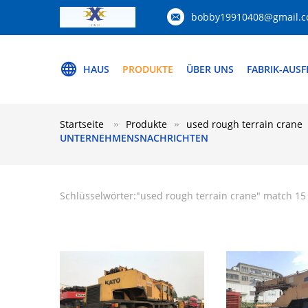
bobby19910408@gmail.
HAUS
PRODUKTE
ÜBER UNS
FABRIK-AUS
Startseite
Produkte
used rough terrain crane
UNTERNEHMENSNACHRICHTEN
Schlüsselwörter:"
used rough terrain crane
" match 15