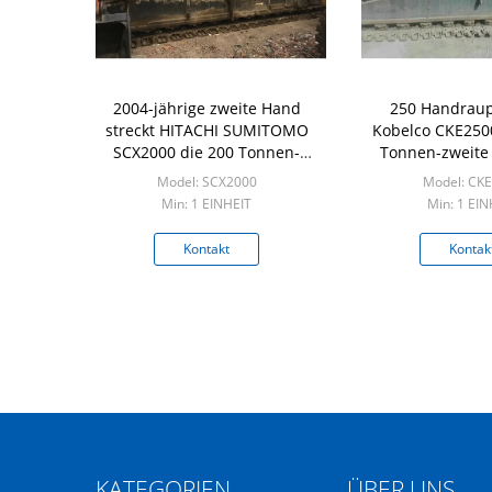
2004-jährige zweite Hand
250 Handrau
streckt HITACHI SUMITOMO
Kobelco CKE250
SCX2000 die 200 Tonnen-
Tonnen-zweite
Raupen-Art
2005-jäh
Model: SCX2000
Model: CK
Min: 1 EINHEIT
Min: 1 EIN
Kontakt
Kontak
KATEGORIEN
ÜBER UNS