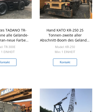
tes TADANO TR-
Hand KATO KR-250 25
nne alle Gelände-
Tonnen-zweite aller
ran-neue Farbe
Abschnitt-Boom des Gelände-
93-jährig
mobilen Kran-4
l: TR-300E
Model: KR-250
: 1 EINHEIT
Min: 1 EINHEIT
Kontakt
Kontakt