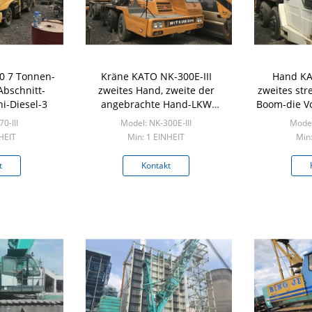
0 7 Tonnen-
Kräne KATO NK-300E-III
Hand KA
Abschnitt-
zweites Hand, zweite der
zweites str
i-Diesel-3
angebrachte Hand-LKW
Boom-die Vo
streckt ursprüngliche Farbe
T
0-III
Model: NK-300E-III
Model
HEIT
Min: 1 EINHEIT
Min
t
Kontakt