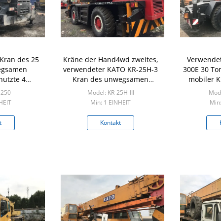
Kran des 25
Kräne der Hand4wd zweites,
Verwende
egsamen
verwendeter KATO KR-25H-3
300E 30 To
nutzte 4
Kran des unwegsamen
mobiler K
Mitsubishi-
Geländes 25 Tonne
19
-250
Model: KR-25H-III
Mode
ne
HEIT
Min: 1 EINHEIT
Min
t
Kontakt