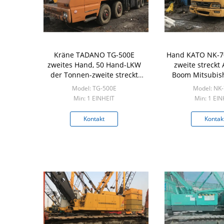
Kräne TADANO TG-500E
Hand KATO NK-7
zweites Hand, 50 Hand-LKW
zweite streckt 
der Tonnen-zweite streckt
Boom Mitsubish
Nissan-Diesel
Model: TG-500E
Model: NK-7
Min: 1 EINHEIT
Min: 1 EIN
Kontakt
Kontak