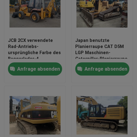
JCB 2CX verwendete
Japan benutzte
Rad-Antriebs-
Planierraupe CAT D5M
ursprüngliche Farbe des
LGP Maschinen-
Baggerlader-4
Caterpillar-Planierraupe
D5 CAT 3116T
Anfrage absenden
Anfrage absenden
Haus
Produkte
Über uns