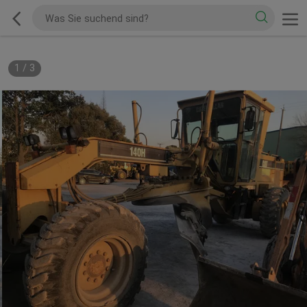
1
/
3