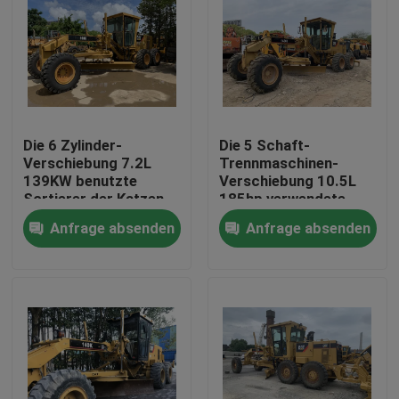
Die 6 Zylinder-
Die 5 Schaft-
Verschiebung 7.2L
Trennmaschinen-
139KW benutzte
Verschiebung 10.5L
Sortierer der Katzen-
185hp verwendete
160k
CAT Grader
Anfrage absenden
Anfrage absenden
Haus
Produkte
Über uns