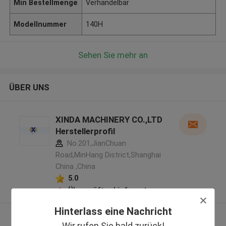
Min Bestellmenge
Verhandelbar
Modellnummer
140H
Sehen Sie mehr an
ÜBER UNS
XINDA MACHINERY CO.,LTD
Herstellerprofil
No.201,JianChuan
Road,MinHang District,Shanghai
China ,China
5.0
Überprüfter Lieferant
Hinterlass eine Nachricht
Sehen Sie mehr an
Wir rufen Sie bald zurück!