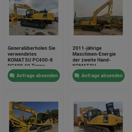
Generalüberholen Sie
2011-jährige
verwendetes
Maschinen-Energie
KOMATSU PC400-8
der zweite Hand-
PC400 40 Tonne
KOMATSU-
Kettenbagger
Demolierungs-Bagger-
Anfrage absenden
Anfrage absenden
PC200-7 143HP
Haus
Produkte
Über uns