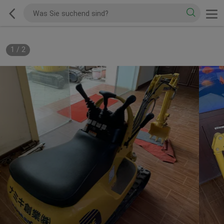
1
/
2