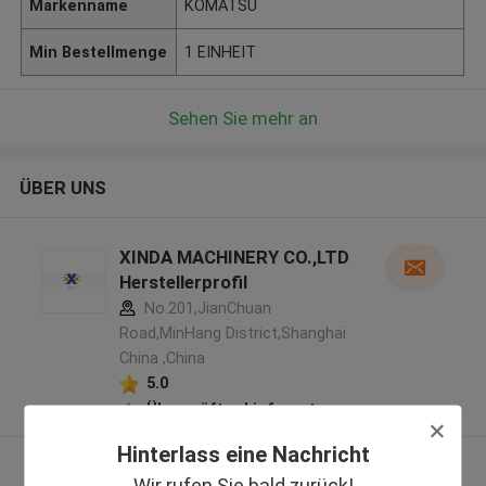
Markenname
KOMATSU
Min Bestellmenge
1 EINHEIT
Sehen Sie mehr an
ÜBER UNS
XINDA MACHINERY CO.,LTD
Herstellerprofil
No.201,JianChuan
Road,MinHang District,Shanghai
China ,China
5.0
Überprüfter Lieferant
Hinterlass eine Nachricht
Sehen Sie mehr an
Wir rufen Sie bald zurück!