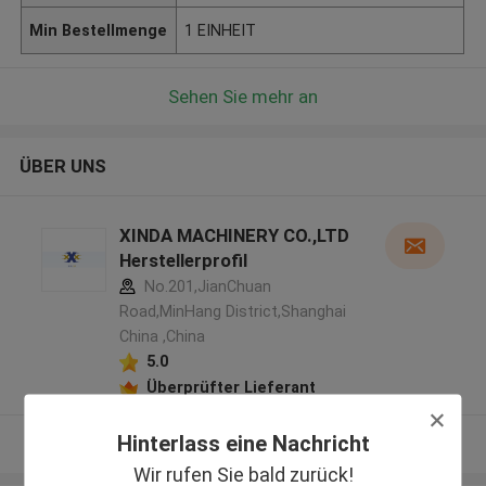
Min Bestellmenge
1 EINHEIT
Sehen Sie mehr an
ÜBER UNS
XINDA MACHINERY CO.,LTD
Herstellerprofil
No.201,JianChuan
Road,MinHang District,Shanghai
China ,China
5.0
Überprüfter Lieferant
Hinterlass eine Nachricht
Sehen Sie mehr an
Wir rufen Sie bald zurück!