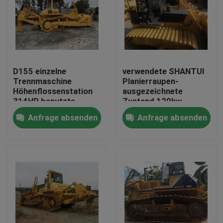
D155 einzelne
verwendete SHANTUI
Trennmaschine
Planierraupen-
Höhenflossenstation
ausgezeichnete
314HP benutzte
Zustand 120kw
KOMATSU-
Maschine 5262 * 4150
Anfrage absenden
Anfrage absenden
Planierraupe
* 3074mm
Haus
Produkte
Über uns