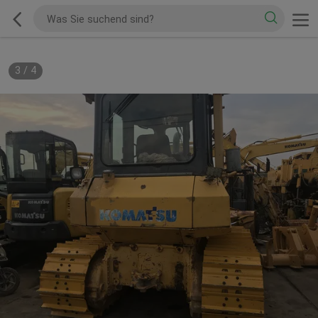
3
/
4