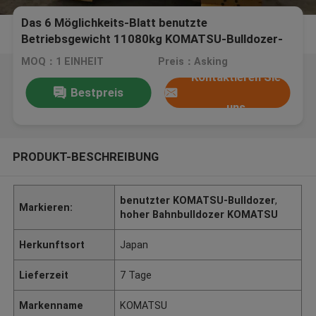
Das 6 Möglichkeits-Blatt benutzte
Betriebsgewicht 11080kg KOMATSU-Bulldozer-
D40p-5 95hp
MOQ：1 EINHEIT
Preis：Asking
Kontaktieren Sie
Bestpreis
uns
PRODUKT-BESCHREIBUNG
benutzter KOMATSU-Bulldozer
,
Markieren:
hoher Bahnbulldozer KOMATSU
Herkunftsort
Japan
Lieferzeit
7 Tage
Markenname
KOMATSU