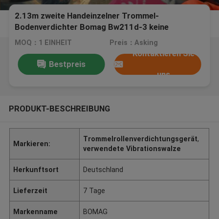
2.13m zweite Handeinzelner Trommel-
Bodenverdichter Bomag Bw211d-3 keine
Ölleckage
MOQ：1 EINHEIT
Preis：Asking
Kontaktieren Sie
Bestpreis
uns
PRODUKT-BESCHREIBUNG
Trommelrollenverdichtungsgerät
,
Markieren:
verwendete Vibrationswalze
Herkunftsort
Deutschland
Lieferzeit
7 Tage
Markenname
BOMAG