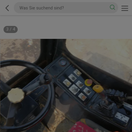
3
/
4