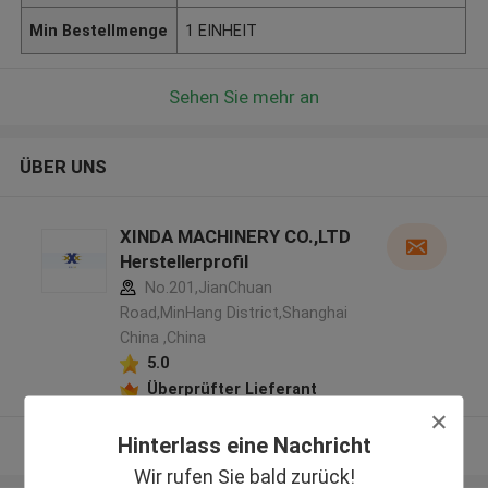
Min Bestellmenge
1 EINHEIT
Sehen Sie mehr an
ÜBER UNS
XINDA MACHINERY CO.,LTD
Herstellerprofil
No.201,JianChuan
Road,MinHang District,Shanghai
China ,China
5.0
Überprüfter Lieferant
Hinterlass eine Nachricht
Sehen Sie mehr an
Wir rufen Sie bald zurück!