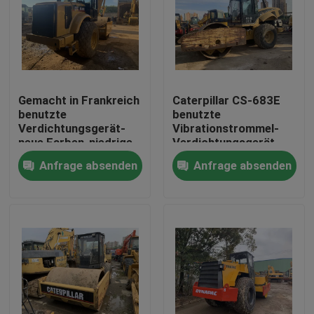
Gemacht in Frankreich
Caterpillar CS-683E
benutzte
benutzte
Verdichtungsgerät-
Vibrationstrommel-
neue Farben-niedrige
Verdichtungsgerät
Stunden CAT 3054
173hp
Anfrage absenden
Anfrage absenden
CAT CS-583D
Maschine
Haus
Produkte
Über uns