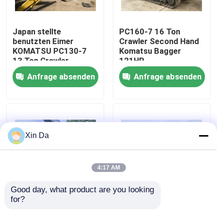
Fabrik-Ausflug
Japan stellte
PC160-7 16 Ton
benutzten Eimer
Crawler Second Hand
KOMATSU PC130-7
Komatsu Bagger
Qualitätskontrolle
13 Ton Crawler
121HP
Excavator Thumb New
Anfrage absenden
Anfrage absenden
her
Treten Sie mit uns in Verbindung
Fordern Sie ein Zitat
Xin Da
Company News
4:17 AM
benutzte Raupenplanierraupe
Good day, what product are you looking 
for?
Kettenbagger-With
U-Art PC128US-2
1.6cbm KOMATSU
verwendete
Benutzte CAT-Planierraupe