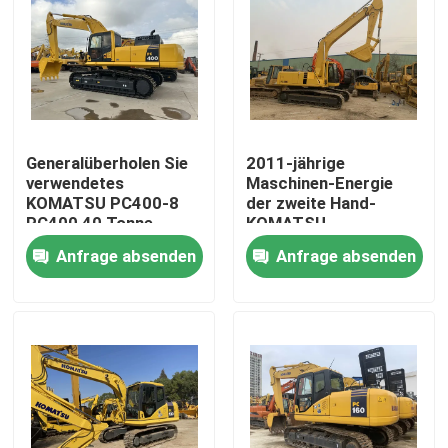
Generalüberholen Sie
2011-jährige
verwendetes
Maschinen-Energie
KOMATSU PC400-8
der zweite Hand-
PC400 40 Tonne
KOMATSU-
Kettenbagger
Demolierungs-Bagger-
Anfrage absenden
Anfrage absenden
PC200-7 143HP
Haus
Produkte
Über uns