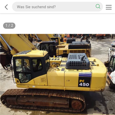
2
/
2