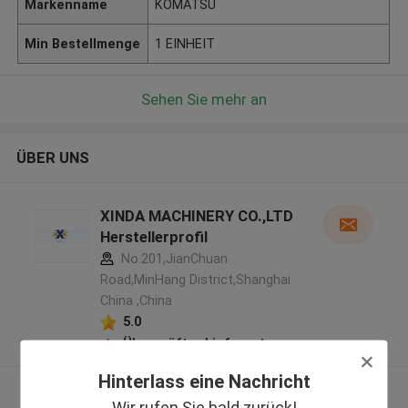
Markenname
KOMATSU
Min Bestellmenge
1 EINHEIT
Sehen Sie mehr an
ÜBER UNS
XINDA MACHINERY CO.,LTD
Herstellerprofil
No.201,JianChuan
Road,MinHang District,Shanghai
China ,China
5.0
Überprüfter Lieferant
Hinterlass eine Nachricht
Sehen Sie mehr an
Wir rufen Sie bald zurück!