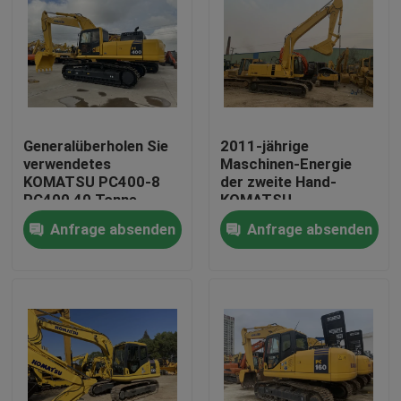
Generalüberholen Sie
2011-jährige
verwendetes
Maschinen-Energie
KOMATSU PC400-8
der zweite Hand-
PC400 40 Tonne
KOMATSU-
Kettenbagger
Demolierungs-Bagger-
Anfrage absenden
Anfrage absenden
PC200-7 143HP
Haus
Produkte
Über uns