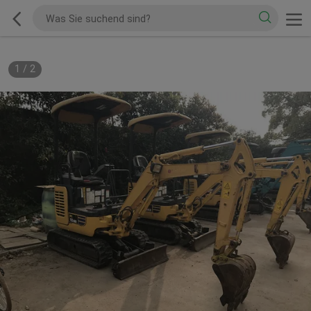
1
/
2