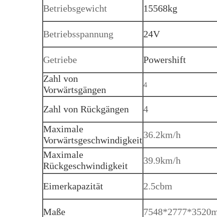
Betriebsgewicht
15568kg
Betriebsspannung
24V
Getriebe
Powershift
Zahl von
4
Vorwärtsgängen
Zahl von Rückgängen
4
Maximale
36.2km/h
Vorwärtsgeschwindigkeit
Maximale
39.9km/h
Rückgeschwindigkeit
Eimerkapazität
2.5cbm
Maße
7548*2777*3520