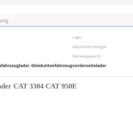
bung
Lage:
Maschinen-Energie:
Betriebsgewicht:
nfahrzeuglader
Gleiskettenfahrzeugvorderseitelader
,
Lader CAT 3304 CAT 950E