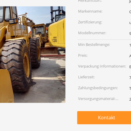
Herkunftsort:
Markenname:
Zertifizierung:
Modellnummer:
Min Bestellmenge:
Preis:
Verpackung Informationen:
Lieferzeit:
Zahlungsbedingungen:
Versorgungsmaterial-
2
Fähigkeit:
Kontakt