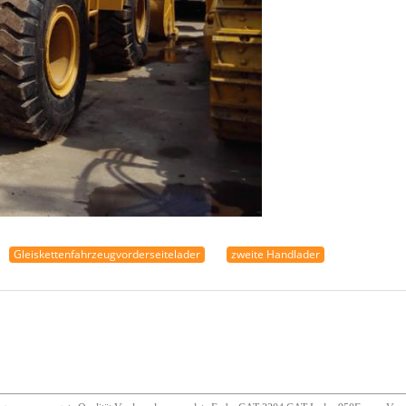
Gleiskettenfahrzeugvorderseitelader
zweite Handlader