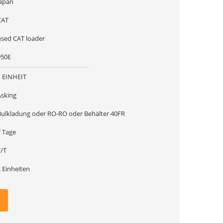
Japan
CAT
used CAT loader
950E
1 EINHEIT
Asking
Bulkladung oder RO-RO oder Behälter 40FR
7 Tage
T/T
 Einheiten